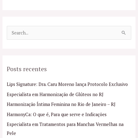
P
e
s
q
Posts recentes
u
i
Lips Signature: Dra. Caru Moreno lança Protocolo Exclusivo
s
Especialista em Harmonização de Glúteos no RJ
a
Harmonização Íntima Feminina no Rio de Janeiro – RJ
r
p
HarmonyCa: O que é, Para que serve e Indicações
o
Especialista em Tratamentos para Manchas Vermelhas na
r
Pele