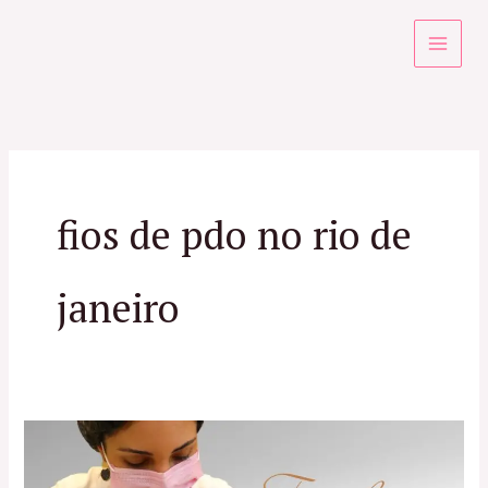
Ir
para
o
conteúdo
fios de pdo no rio de
janeiro
Tudo
sobre