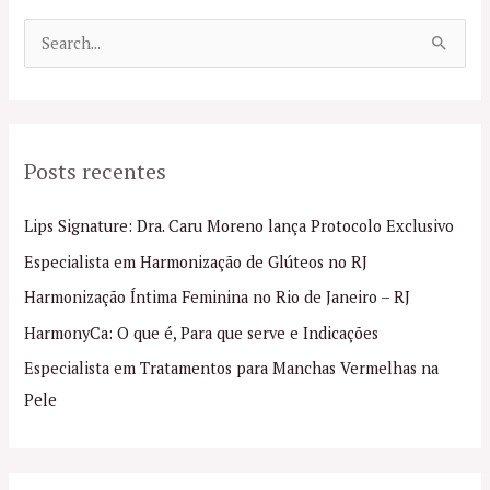
P
e
s
q
Posts recentes
u
i
Lips Signature: Dra. Caru Moreno lança Protocolo Exclusivo
s
Especialista em Harmonização de Glúteos no RJ
a
Harmonização Íntima Feminina no Rio de Janeiro – RJ
r
p
HarmonyCa: O que é, Para que serve e Indicações
o
Especialista em Tratamentos para Manchas Vermelhas na
r
Pele
: