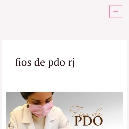
Ir
para
o
conteúdo
fios de pdo rj
Tudo
sobre
Fios
de
PDO