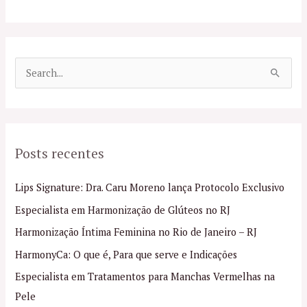
P
e
s
q
Posts recentes
u
i
Lips Signature: Dra. Caru Moreno lança Protocolo Exclusivo
s
Especialista em Harmonização de Glúteos no RJ
a
Harmonização Íntima Feminina no Rio de Janeiro – RJ
r
p
HarmonyCa: O que é, Para que serve e Indicações
o
Especialista em Tratamentos para Manchas Vermelhas na
r
Pele