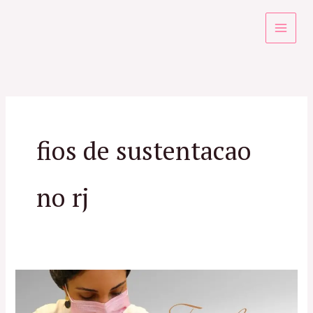
Ir
para
o
conteúdo
fios de sustentacao
no rj
Tudo
sobre