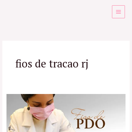
Ir
para
o
conteúdo
fios de tracao rj
Tudo
sobre
Fios
de
PDO