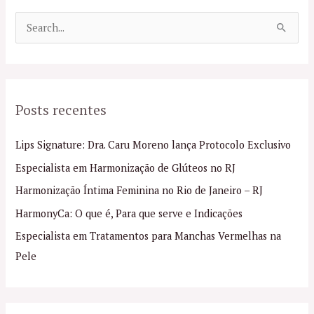
P
e
s
q
Posts recentes
u
i
Lips Signature: Dra. Caru Moreno lança Protocolo Exclusivo
s
Especialista em Harmonização de Glúteos no RJ
a
Harmonização Íntima Feminina no Rio de Janeiro – RJ
r
p
HarmonyCa: O que é, Para que serve e Indicações
o
Especialista em Tratamentos para Manchas Vermelhas na
r
Pele
: