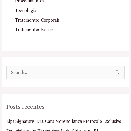
Procedimentos
Tecnologia
Tratamentos Corporais
Tratamentos Faciais
P
e
s
q
Posts recentes
u
i
Lips Signature: Dra. Caru Moreno lança Protocolo Exclusivo
s
Especialista em Harmonização de Glúteos no RJ