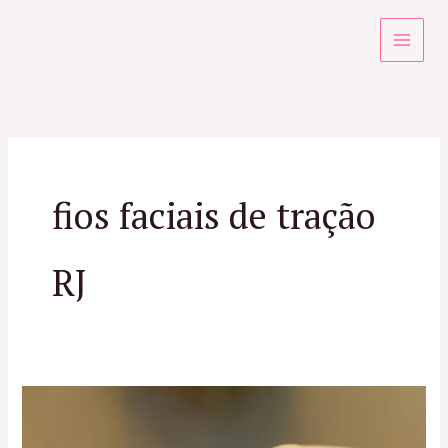
Ir
para
o
conteúdo
fios faciais de tração
RJ
Fios
Aptos