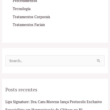
Procedimentos
Tecnologia
Tratamentos Corporais
Tratamentos Faciais
P
e
s
q
Posts recentes
u
i
Lips Signature: Dra. Caru Moreno lança Protocolo Exclusivo
s
Especialista em Harmonização de Glúteos no RJ