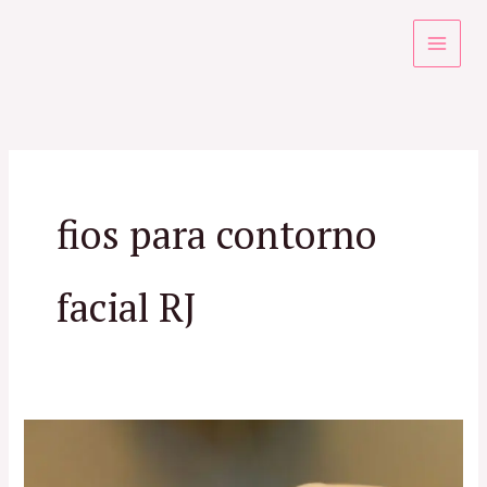
Ir
para
o
conteúdo
fios para contorno
facial RJ
Fios
Aptos