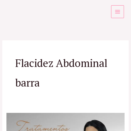
Ir
para
o
conteúdo
Flacidez Abdominal
barra
Tratamento
para