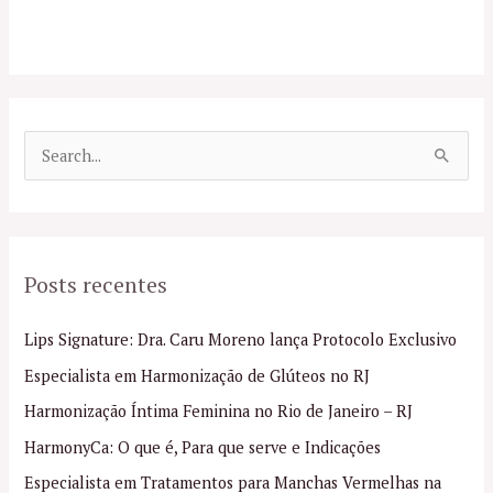
P
e
s
q
Posts recentes
u
i
Lips Signature: Dra. Caru Moreno lança Protocolo Exclusivo
s
Especialista em Harmonização de Glúteos no RJ
a
Harmonização Íntima Feminina no Rio de Janeiro – RJ
r
p
HarmonyCa: O que é, Para que serve e Indicações
o
Especialista em Tratamentos para Manchas Vermelhas na