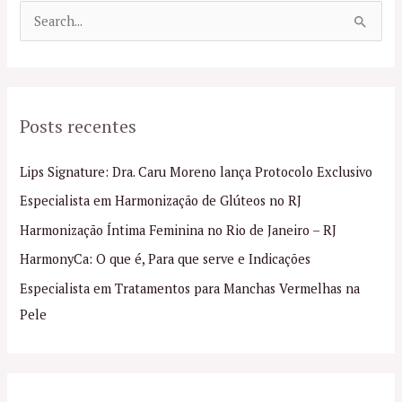
P
e
s
q
Posts recentes
u
i
Lips Signature: Dra. Caru Moreno lança Protocolo Exclusivo
s
Especialista em Harmonização de Glúteos no RJ
a
Harmonização Íntima Feminina no Rio de Janeiro – RJ
r
p
HarmonyCa: O que é, Para que serve e Indicações
o
Especialista em Tratamentos para Manchas Vermelhas na
r
Pele
: