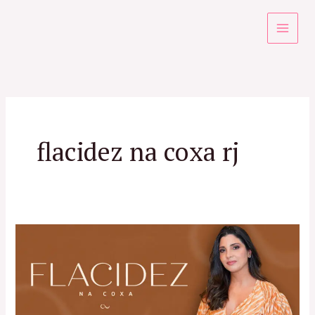
Ir
para
o
conteúdo
flacidez na coxa rj
Flacidez
na
coxa:
descubra
os