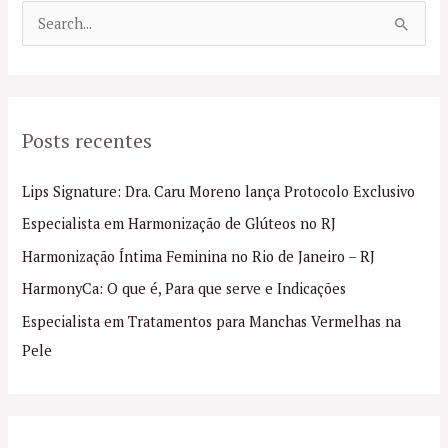
P
e
s
q
Posts recentes
u
i
Lips Signature: Dra. Caru Moreno lança Protocolo Exclusivo
s
Especialista em Harmonização de Glúteos no RJ
a
Harmonização Íntima Feminina no Rio de Janeiro – RJ
r
p
HarmonyCa: O que é, Para que serve e Indicações
o
Especialista em Tratamentos para Manchas Vermelhas na
r
Pele
: