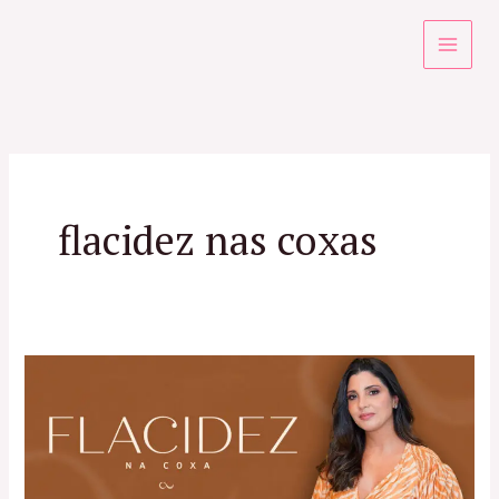
Ir
para
o
conteúdo
flacidez nas coxas
Flacidez
na
coxa:
descubra
os