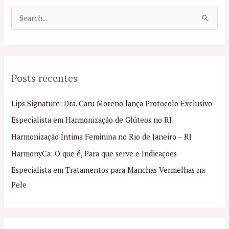
P
e
s
q
Posts recentes
u
i
Lips Signature: Dra. Caru Moreno lança Protocolo Exclusivo
s
Especialista em Harmonização de Glúteos no RJ
a
Harmonização Íntima Feminina no Rio de Janeiro – RJ
r
p
HarmonyCa: O que é, Para que serve e Indicações
o
Especialista em Tratamentos para Manchas Vermelhas na
r
Pele
: