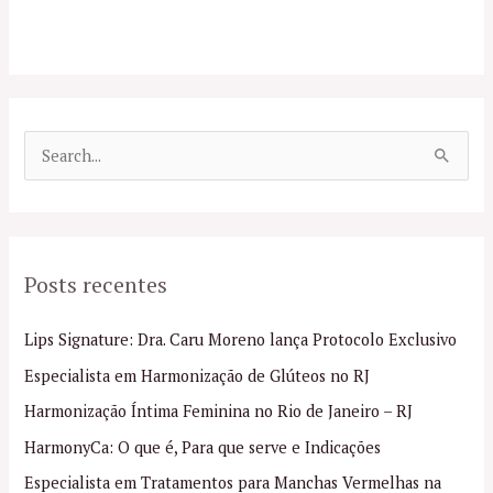
P
e
s
q
Posts recentes
u
i
Lips Signature: Dra. Caru Moreno lança Protocolo Exclusivo
s
Especialista em Harmonização de Glúteos no RJ
a
Harmonização Íntima Feminina no Rio de Janeiro – RJ
r
p
HarmonyCa: O que é, Para que serve e Indicações
o
Especialista em Tratamentos para Manchas Vermelhas na