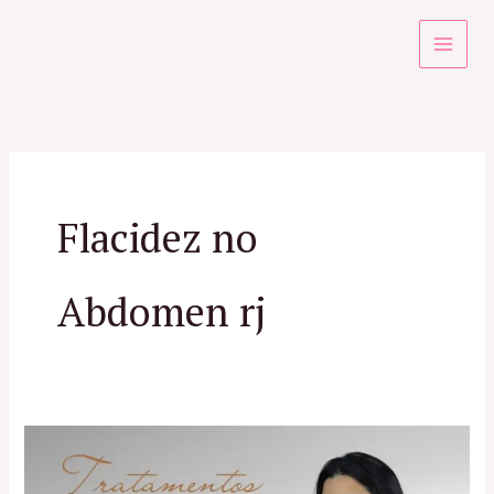
Ir
para
o
conteúdo
Flacidez no
Abdomen rj
Tratamento
para