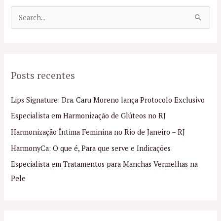
P
e
s
q
Posts recentes
u
i
Lips Signature: Dra. Caru Moreno lança Protocolo Exclusivo
s
Especialista em Harmonização de Glúteos no RJ
a
Harmonização Íntima Feminina no Rio de Janeiro – RJ
r
p
HarmonyCa: O que é, Para que serve e Indicações
o
Especialista em Tratamentos para Manchas Vermelhas na
r
Pele
: