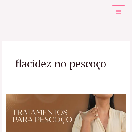
Ir
para
o
conteúdo
flacidez no pescoço
Pescoço:
os
melhores
Tratamentos
Estéticos