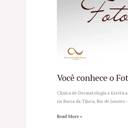
o
FotoAge?
Você conhece o Fo
Clinica de Dermatologia e Estétic
na Barra da Tijuca, Rio de Janeiro
Read More »