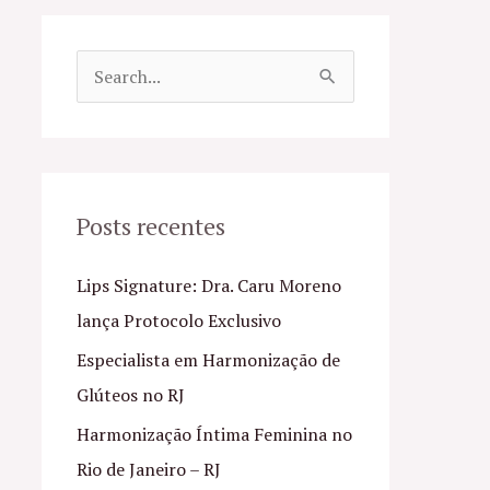
P
e
s
q
u
Posts recentes
i
Lips Signature: Dra. Caru Moreno
s
lança Protocolo Exclusivo
a
Especialista em Harmonização de
r
Glúteos no RJ
p
o
Harmonização Íntima Feminina no
r
Rio de Janeiro – RJ