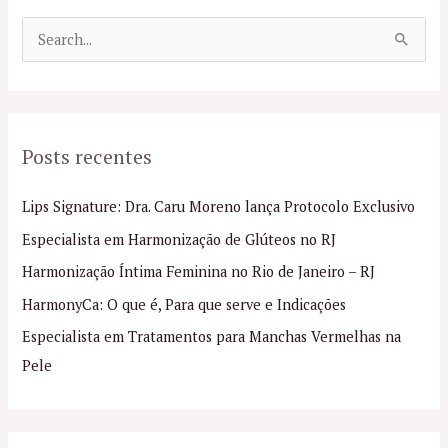
P
e
s
q
Posts recentes
u
i
Lips Signature: Dra. Caru Moreno lança Protocolo Exclusivo
s
Especialista em Harmonização de Glúteos no RJ
a
Harmonização Íntima Feminina no Rio de Janeiro – RJ
r
p
HarmonyCa: O que é, Para que serve e Indicações
o
Especialista em Tratamentos para Manchas Vermelhas na
r
Pele
: