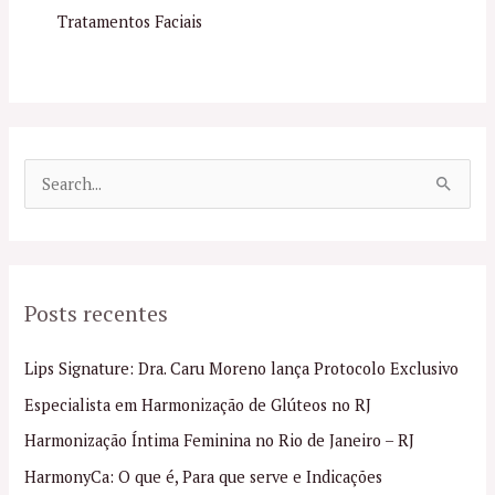
Tratamentos Faciais
P
e
s
q
Posts recentes
u
i
Lips Signature: Dra. Caru Moreno lança Protocolo Exclusivo
s
Especialista em Harmonização de Glúteos no RJ
a
Harmonização Íntima Feminina no Rio de Janeiro – RJ
r
p
HarmonyCa: O que é, Para que serve e Indicações