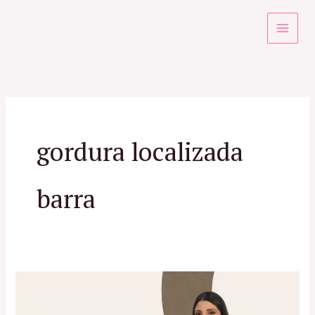
Ir
para
o
conteúdo
gordura localizada
barra
Gordura
Localizada