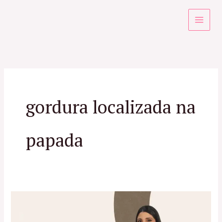
Ir
para
o
conteúdo
gordura localizada na
papada
Gordura
Localizada