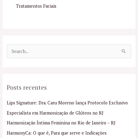
Tratamentos Faciais
P
e
s
q
Posts recentes
u
i
Lips Signature: Dra. Caru Moreno lança Protocolo Exclusivo
s
Especialista em Harmonização de Glúteos no RJ
a
Harmonização Íntima Feminina no Rio de Janeiro – RJ
r
p
HarmonyCa: O que é, Para que serve e Indicações