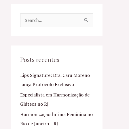
P
e
s
q
u
Posts recentes
i
Lips Signature: Dra. Caru Moreno
s
lança Protocolo Exclusivo
a
Especialista em Harmonização de
r
Glúteos no RJ
p
o
Harmonização Íntima Feminina no
r
Rio de Janeiro – RJ