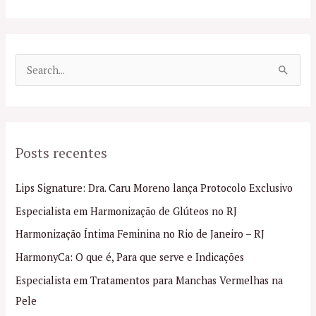
P
e
s
q
Posts recentes
u
i
Lips Signature: Dra. Caru Moreno lança Protocolo Exclusivo
s
Especialista em Harmonização de Glúteos no RJ
a
Harmonização Íntima Feminina no Rio de Janeiro – RJ
r
p
HarmonyCa: O que é, Para que serve e Indicações
o
Especialista em Tratamentos para Manchas Vermelhas na
r
Pele