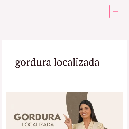
Ir
para
o
conteúdo
gordura localizada
Gordura
Localizada
|
Tratamentos
Estéticos