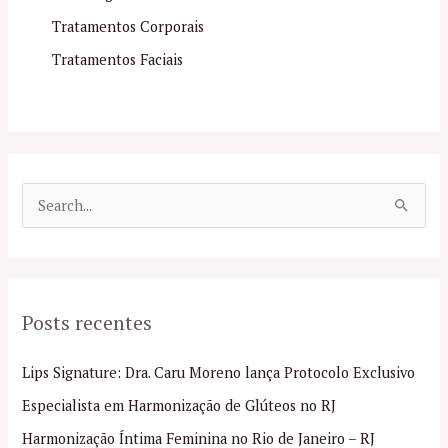
Tratamentos Corporais
Tratamentos Faciais
P
e
s
q
Posts recentes
u
i
Lips Signature: Dra. Caru Moreno lança Protocolo Exclusivo
s
Especialista em Harmonização de Glúteos no RJ
a
Harmonização Íntima Feminina no Rio de Janeiro – RJ
r