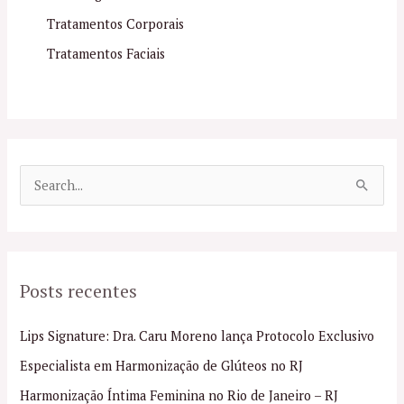
Tratamentos Corporais
Tratamentos Faciais
P
e
s
q
Posts recentes
u
i
Lips Signature: Dra. Caru Moreno lança Protocolo Exclusivo
s
Especialista em Harmonização de Glúteos no RJ
a
Harmonização Íntima Feminina no Rio de Janeiro – RJ
r