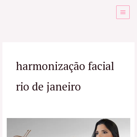
Ir
para
o
conteúdo
harmonização facial
rio de janeiro
Harmonização
Facial