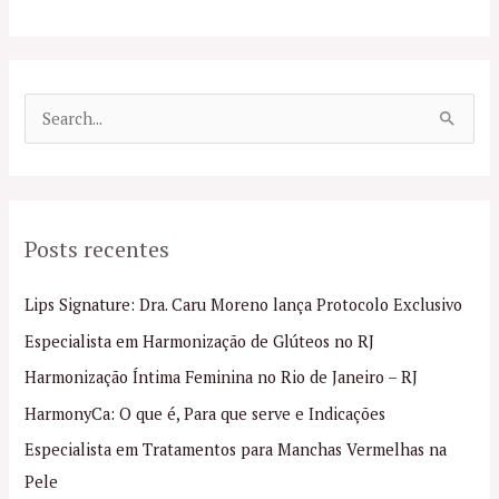
P
e
s
q
Posts recentes
u
i
Lips Signature: Dra. Caru Moreno lança Protocolo Exclusivo
s
Especialista em Harmonização de Glúteos no RJ
a
Harmonização Íntima Feminina no Rio de Janeiro – RJ
r
p
HarmonyCa: O que é, Para que serve e Indicações
o
Especialista em Tratamentos para Manchas Vermelhas na
r
Pele