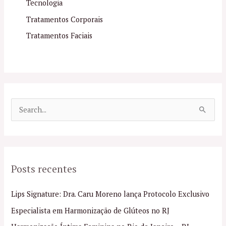
Tecnologia
Tratamentos Corporais
Tratamentos Faciais
P
e
s
q
Posts recentes
u
i
Lips Signature: Dra. Caru Moreno lança Protocolo Exclusivo
s
Especialista em Harmonização de Glúteos no RJ
a