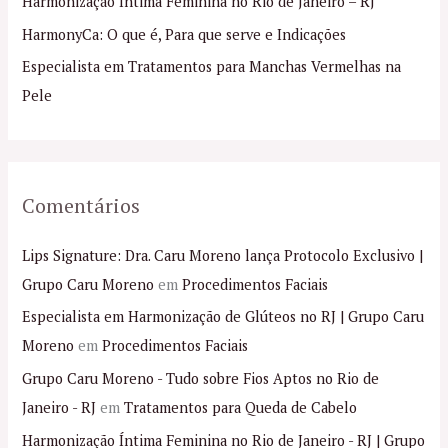
Harmonização Íntima Feminina no Rio de Janeiro – RJ
r
p
HarmonyCa: O que é, Para que serve e Indicações
o
Especialista em Tratamentos para Manchas Vermelhas na
r
Pele
:
Comentários
Lips Signature: Dra. Caru Moreno lança Protocolo Exclusivo |
Grupo Caru Moreno
em
Procedimentos Faciais
Especialista em Harmonização de Glúteos no RJ | Grupo Caru
Moreno
em
Procedimentos Faciais
Grupo Caru Moreno - Tudo sobre Fios Aptos no Rio de
Janeiro - RJ
em
Tratamentos para Queda de Cabelo
Harmonização Íntima Feminina no Rio de Janeiro - RJ | Grupo