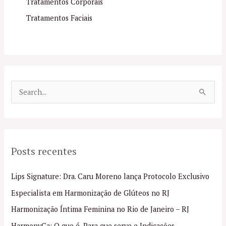
Tratamentos Corporais
Tratamentos Faciais
P
e
s
q
Posts recentes
u
i
Lips Signature: Dra. Caru Moreno lança Protocolo Exclusivo
s
Especialista em Harmonização de Glúteos no RJ
a
Harmonização Íntima Feminina no Rio de Janeiro – RJ
r
p
HarmonyCa: O que é, Para que serve e Indicações