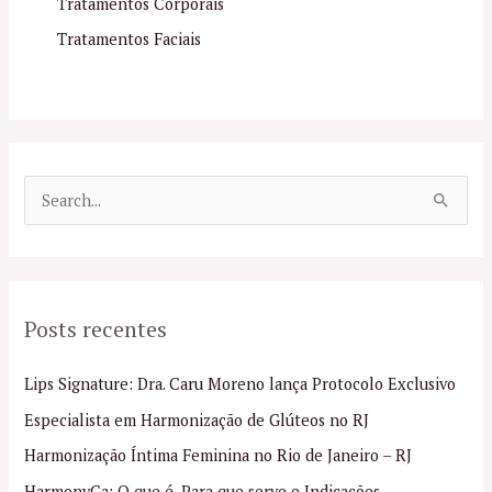
Tratamentos Corporais
Tratamentos Faciais
P
e
s
q
Posts recentes
u
i
Lips Signature: Dra. Caru Moreno lança Protocolo Exclusivo
s
Especialista em Harmonização de Glúteos no RJ
a
Harmonização Íntima Feminina no Rio de Janeiro – RJ
r
p
HarmonyCa: O que é, Para que serve e Indicações