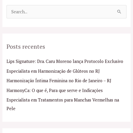
P
e
s
q
Posts recentes
u
i
Lips Signature: Dra. Caru Moreno lança Protocolo Exclusivo
s
Especialista em Harmonização de Glúteos no RJ
a
Harmonização Íntima Feminina no Rio de Janeiro – RJ
r
p
HarmonyCa: O que é, Para que serve e Indicações
o
Especialista em Tratamentos para Manchas Vermelhas na
r
Pele
: