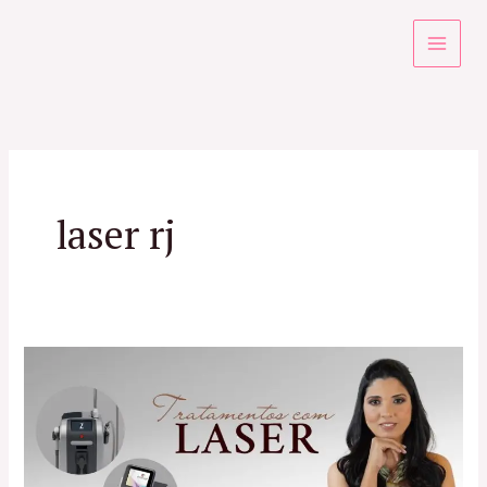
Ir
para
o
conteúdo
laser rj
Laser
no
RJ