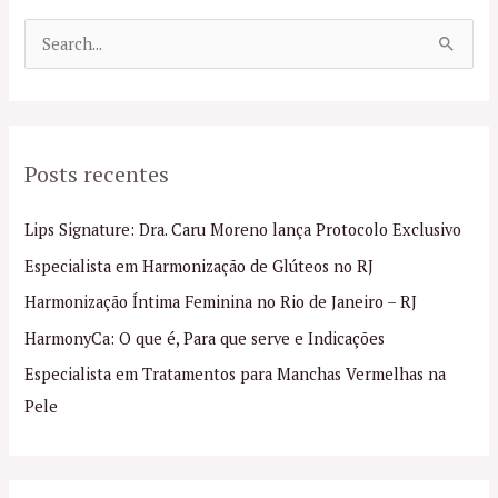
P
e
s
q
Posts recentes
u
i
Lips Signature: Dra. Caru Moreno lança Protocolo Exclusivo
s
Especialista em Harmonização de Glúteos no RJ
a
Harmonização Íntima Feminina no Rio de Janeiro – RJ
r
p
HarmonyCa: O que é, Para que serve e Indicações
o
Especialista em Tratamentos para Manchas Vermelhas na
r
Pele
: