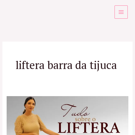
Ir
para
o
conteúdo
liftera barra da tijuca
Liftera
RJ