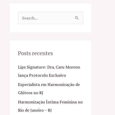
P
e
s
q
u
Posts recentes
i
Lips Signature: Dra. Caru Moreno
s
lança Protocolo Exclusivo
a
Especialista em Harmonização de
r
Glúteos no RJ
p
o
Harmonização Íntima Feminina no
r
Rio de Janeiro – RJ