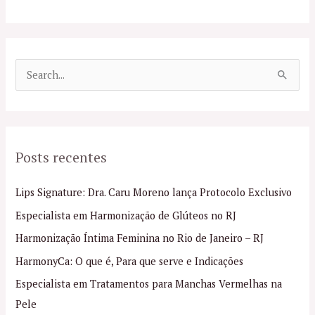
P
e
s
q
Posts recentes
u
i
Lips Signature: Dra. Caru Moreno lança Protocolo Exclusivo
s
Especialista em Harmonização de Glúteos no RJ
a
Harmonização Íntima Feminina no Rio de Janeiro – RJ
r
p
HarmonyCa: O que é, Para que serve e Indicações
o
Especialista em Tratamentos para Manchas Vermelhas na
r
Pele