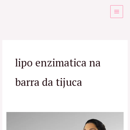
Ir
para
o
conteúdo
lipo enzimatica na
barra da tijuca
Emptiers
no