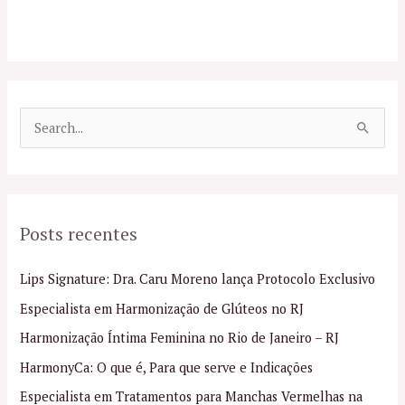
P
e
s
q
Posts recentes
u
i
Lips Signature: Dra. Caru Moreno lança Protocolo Exclusivo
s
Especialista em Harmonização de Glúteos no RJ
a
Harmonização Íntima Feminina no Rio de Janeiro – RJ
r
p
HarmonyCa: O que é, Para que serve e Indicações
o
Especialista em Tratamentos para Manchas Vermelhas na