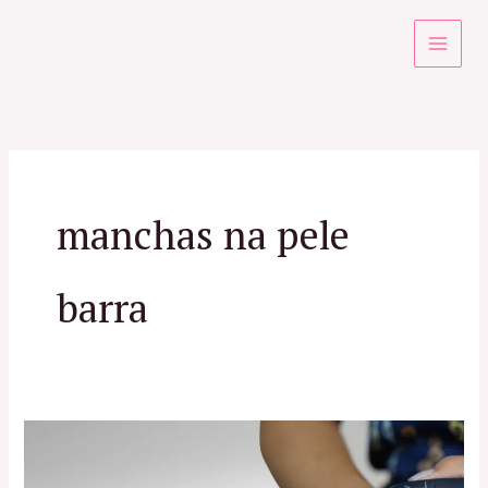
Ir
para
o
conteúdo
manchas na pele
barra
Tratamentos
para