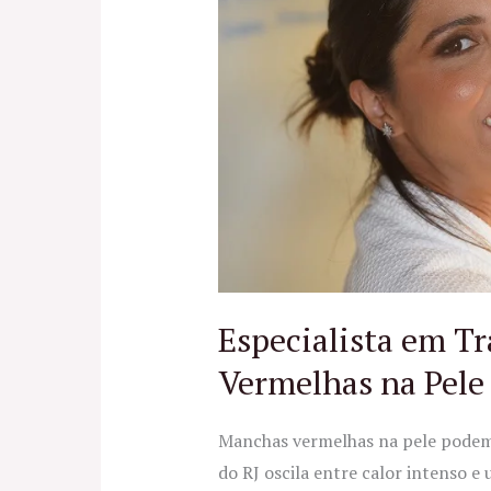
Tratamentos
para
Manchas
Vermelhas
na
Pele
Especialista em T
Vermelhas na Pele
Manchas vermelhas na pele podem 
do RJ oscila entre calor intenso e