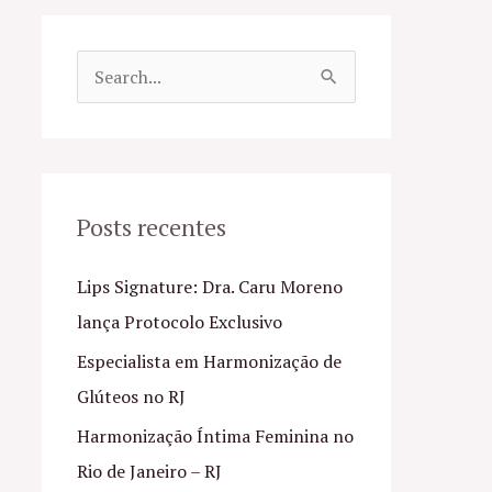
P
e
s
q
u
Posts recentes
i
Lips Signature: Dra. Caru Moreno
s
lança Protocolo Exclusivo
a
Especialista em Harmonização de
r
Glúteos no RJ
p
o
Harmonização Íntima Feminina no
r
Rio de Janeiro – RJ