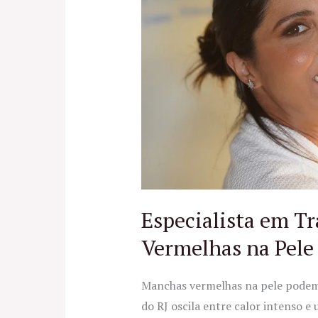
Tratamentos
para
Manchas
Vermelhas
na
Pele
Especialista em T
Vermelhas na Pele
Manchas vermelhas na pele podem 
do RJ oscila entre calor intenso e