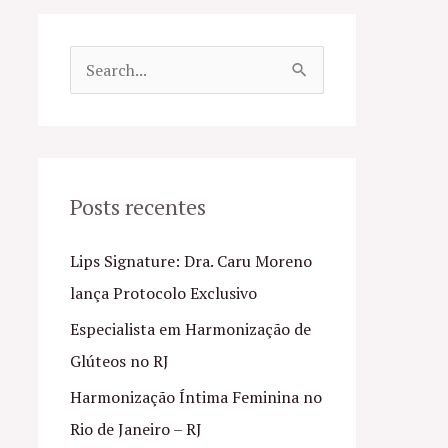
P
e
s
q
u
Posts recentes
i
Lips Signature: Dra. Caru Moreno
s
lança Protocolo Exclusivo
a
Especialista em Harmonização de
r
Glúteos no RJ
p
o
Harmonização Íntima Feminina no
r
Rio de Janeiro – RJ