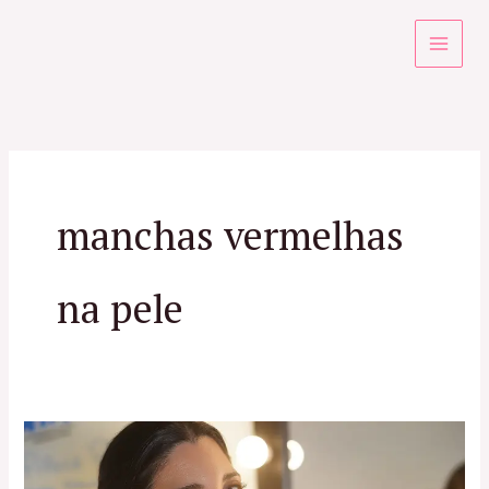
Ir
para
o
conteúdo
manchas vermelhas
na pele
Especialista
em