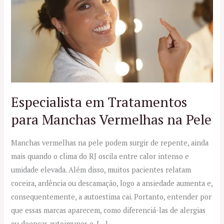
Tratamentos
para
Manchas
Vermelhas
na
Pele
Especialista em Tratamentos
para Manchas Vermelhas na Pele
Manchas vermelhas na pele podem surgir de repente, ainda
mais quando o clima do RJ oscila entre calor intenso e
umidade elevada. Além disso, muitos pacientes relatam
coceira, ardência ou descamação, logo a ansiedade aumenta e,
consequentemente, a autoestima cai. Portanto, entender por
que essas marcas aparecem, como diferenciá-las de alergias
ou doenças autoimunes e, […]