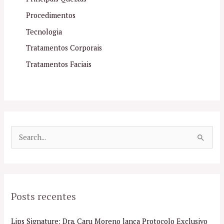
Procedimentos
Tecnologia
Tratamentos Corporais
Tratamentos Faciais
P
e
s
q
Posts recentes
u
i
Lips Signature: Dra. Caru Moreno lança Protocolo Exclusivo