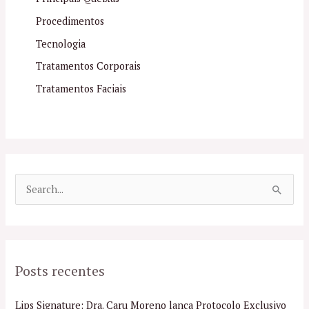
Procedimentos
Tecnologia
Tratamentos Corporais
Tratamentos Faciais
P
e
s
q
Posts recentes
u
i
Lips Signature: Dra. Caru Moreno lança Protocolo Exclusivo