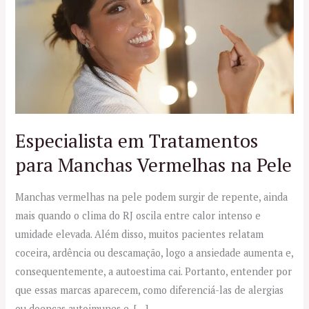
Tratamentos
para
Manchas
Vermelhas
na
Pele
Especialista em Tratamentos
para Manchas Vermelhas na Pele
Manchas vermelhas na pele podem surgir de repente, ainda
mais quando o clima do RJ oscila entre calor intenso e
umidade elevada. Além disso, muitos pacientes relatam
coceira, ardência ou descamação, logo a ansiedade aumenta e,
consequentemente, a autoestima cai. Portanto, entender por
que essas marcas aparecem, como diferenciá-las de alergias
ou doenças autoimunes e, […]