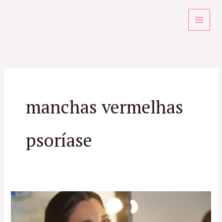
Ir
para
o
conteúdo
manchas vermelhas
psoríase
Especialista
em