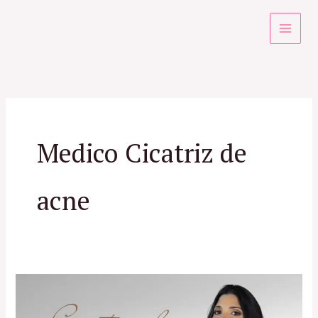
Ir
para
o
conteúdo
Medico Cicatriz de
acne
Cicatriz
de