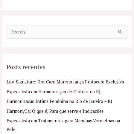
P
e
s
q
Posts recentes
u
i
Lips Signature: Dra. Caru Moreno lança Protocolo Exclusivo
s
Especialista em Harmonização de Glúteos no RJ
a
Harmonização Íntima Feminina no Rio de Janeiro – RJ
r
p
HarmonyCa: O que é, Para que serve e Indicações
o
Especialista em Tratamentos para Manchas Vermelhas na
r
Pele