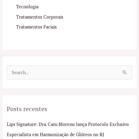
Tecnologia
Tratamentos Corporais
Tratamentos Faciais
P
e
s
q
Posts recentes
u
i
Lips Signature: Dra. Caru Moreno lança Protocolo Exclusivo
s
Especialista em Harmonização de Glúteos no RJ
a