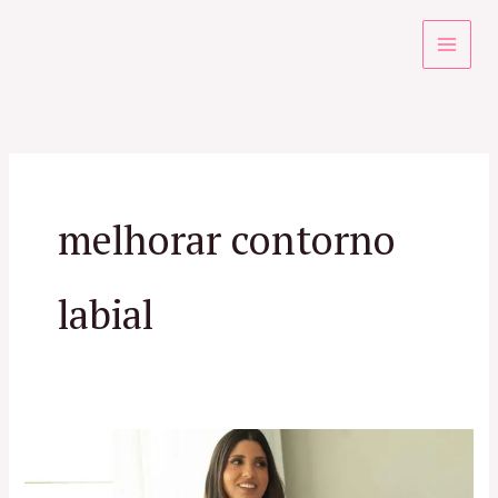
Ir
para
o
conteúdo
melhorar contorno
labial
Lips
Signature: