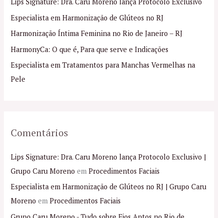
Lips Signature: Dra. Caru Moreno lança Protocolo Exclusivo
s
Especialista em Harmonização de Glúteos no RJ
a
Harmonização Íntima Feminina no Rio de Janeiro – RJ
r
p
HarmonyCa: O que é, Para que serve e Indicações
o
Especialista em Tratamentos para Manchas Vermelhas na
r
Pele
:
Comentários
Lips Signature: Dra. Caru Moreno lança Protocolo Exclusivo |
Grupo Caru Moreno
em
Procedimentos Faciais
Especialista em Harmonização de Glúteos no RJ | Grupo Caru
Moreno
em
Procedimentos Faciais
Grupo Caru Moreno - Tudo sobre Fios Aptos no Rio de