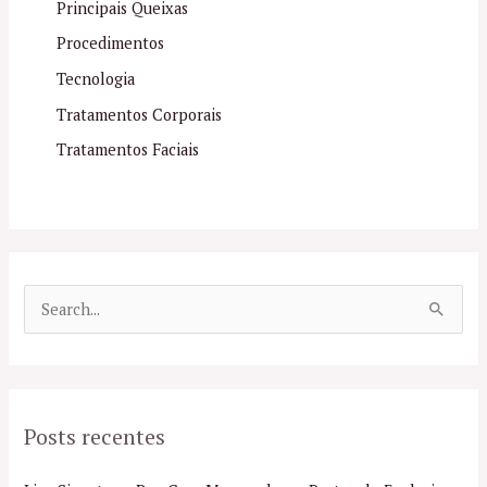
Principais Queixas
Procedimentos
Tecnologia
Tratamentos Corporais
Tratamentos Faciais
P
e
s
q
Posts recentes
u
i