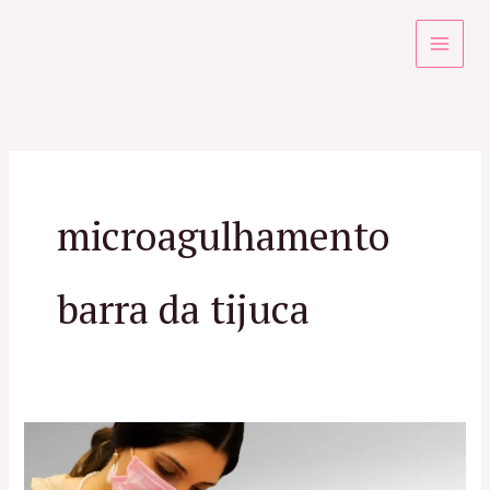
Ir
para
o
conteúdo
microagulhamento
barra da tijuca
Microagulhamento
Robótico