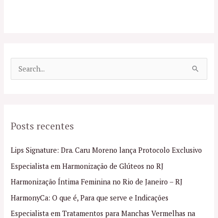
P
e
s
q
Posts recentes
u
i
Lips Signature: Dra. Caru Moreno lança Protocolo Exclusivo
s
Especialista em Harmonização de Glúteos no RJ
a
Harmonização Íntima Feminina no Rio de Janeiro – RJ
r
p
HarmonyCa: O que é, Para que serve e Indicações
o
Especialista em Tratamentos para Manchas Vermelhas na