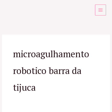
Ir
para
o
conteúdo
microagulhamento
robotico barra da
tijuca