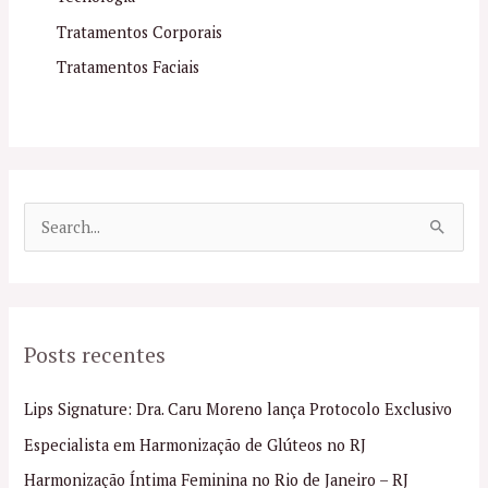
Tratamentos Corporais
Tratamentos Faciais
P
e
s
q
Posts recentes
u
i
Lips Signature: Dra. Caru Moreno lança Protocolo Exclusivo
s
Especialista em Harmonização de Glúteos no RJ
a
Harmonização Íntima Feminina no Rio de Janeiro – RJ
r