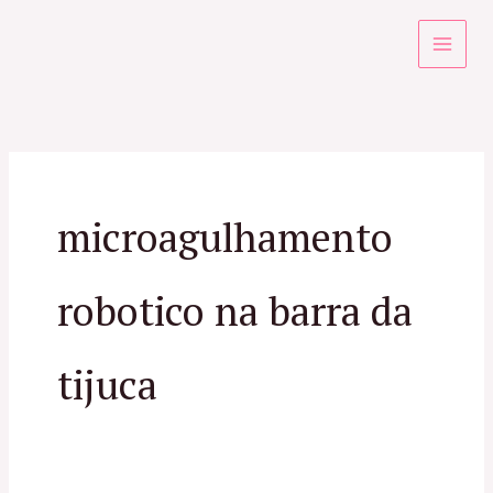
Ir
para
o
conteúdo
microagulhamento
robotico na barra da
tijuca