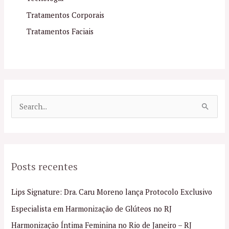
Tratamentos Corporais
Tratamentos Faciais
P
e
s
q
Posts recentes
u
i
Lips Signature: Dra. Caru Moreno lança Protocolo Exclusivo
s
Especialista em Harmonização de Glúteos no RJ
a
Harmonização Íntima Feminina no Rio de Janeiro – RJ
r