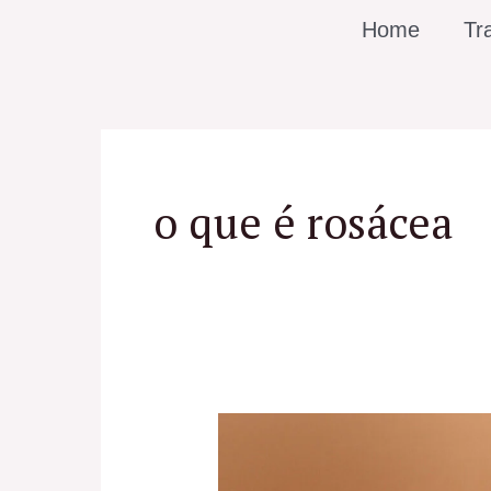
Ir
Home
Tr
para
o
conteúdo
o que é rosácea
Rosácea:
Causas,