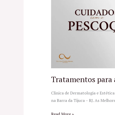
a
Papada
no
RJ
Tratamentos para 
Clinica de Dermatologia e Estéti
na Barra da Tijuca – RJ. As Melhor
Read More »