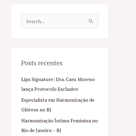
P
e
s
q
u
Posts recentes
i
Lips Signature: Dra. Caru Moreno
s
lança Protocolo Exclusivo
a
Especialista em Harmonização de
r
Glúteos no RJ
p
o
Harmonização Íntima Feminina no
r
Rio de Janeiro – RJ