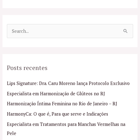
P
e
s
q
Posts recentes
u
i
Lips Signature: Dra. Caru Moreno lança Protocolo Exclusivo
s
Especialista em Harmonização de Glúteos no RJ
a
Harmonização Íntima Feminina no Rio de Janeiro – RJ
r
p
HarmonyCa: O que é, Para que serve e Indicações
o
Especialista em Tratamentos para Manchas Vermelhas na
r
Pele