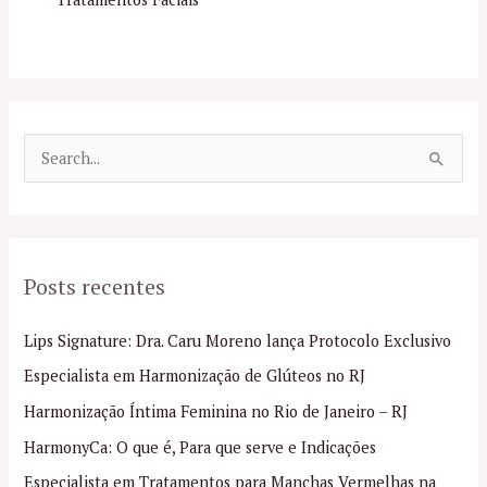
P
e
s
q
Posts recentes
u
i
Lips Signature: Dra. Caru Moreno lança Protocolo Exclusivo
s
Especialista em Harmonização de Glúteos no RJ
a
Harmonização Íntima Feminina no Rio de Janeiro – RJ
r
p
HarmonyCa: O que é, Para que serve e Indicações
o
Especialista em Tratamentos para Manchas Vermelhas na