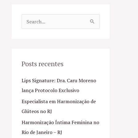
P
e
s
q
u
Posts recentes
i
Lips Signature: Dra. Caru Moreno
s
lança Protocolo Exclusivo
a
Especialista em Harmonização de
r
Glúteos no RJ
p
o
Harmonização Íntima Feminina no
r
Rio de Janeiro – RJ