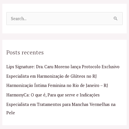
P
e
s
q
Posts recentes
u
i
Lips Signature: Dra. Caru Moreno lança Protocolo Exclusivo
s
Especialista em Harmonização de Glúteos no RJ
a
Harmonização Íntima Feminina no Rio de Janeiro – RJ
r
p
HarmonyCa: O que é, Para que serve e Indicações
o
Especialista em Tratamentos para Manchas Vermelhas na
r
Pele
: