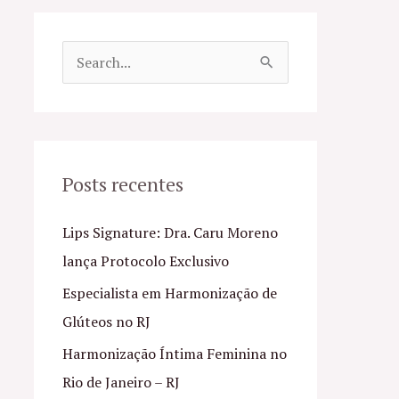
P
e
s
q
u
Posts recentes
i
Lips Signature: Dra. Caru Moreno
s
lança Protocolo Exclusivo
a
Especialista em Harmonização de
r
Glúteos no RJ
p
o
Harmonização Íntima Feminina no
r
Rio de Janeiro – RJ