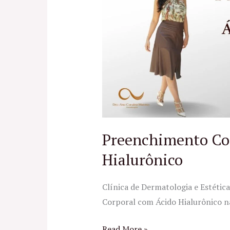
com
Ácido
Hialurônico
Preenchimento Co
Hialurônico
Clínica de Dermatologia e Estéti
Corporal com Ácido Hialurônico na
Read More »