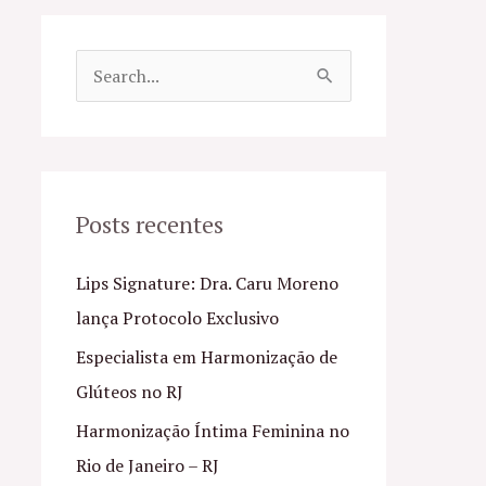
P
e
s
q
u
Posts recentes
i
Lips Signature: Dra. Caru Moreno
s
lança Protocolo Exclusivo
a
Especialista em Harmonização de
r
Glúteos no RJ
p
o
Harmonização Íntima Feminina no
r
Rio de Janeiro – RJ