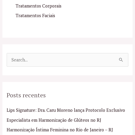
Tratamentos Corporais
Tratamentos Faciais
P
e
s
q
Posts recentes
u
i
Lips Signature: Dra. Caru Moreno lança Protocolo Exclusivo
s
Especialista em Harmonização de Glúteos no RJ
a
Harmonização Íntima Feminina no Rio de Janeiro – RJ
r