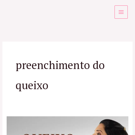
Ir
para
o
conteúdo
preenchimento do
queixo
Preenchimento
do