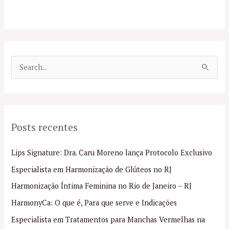
P
e
s
q
Posts recentes
u
i
Lips Signature: Dra. Caru Moreno lança Protocolo Exclusivo
s
Especialista em Harmonização de Glúteos no RJ
a
Harmonização Íntima Feminina no Rio de Janeiro – RJ
r
p
HarmonyCa: O que é, Para que serve e Indicações
o
Especialista em Tratamentos para Manchas Vermelhas na