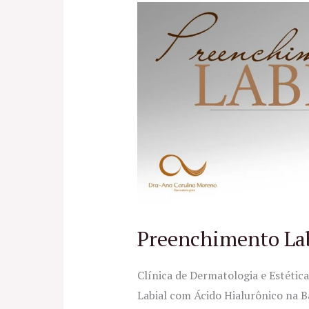
Preenchimento
Labial
no
RJ
Preenchimento Lab
Clínica de Dermatologia e Estéti
Labial com Ácido Hialurônico na Ba