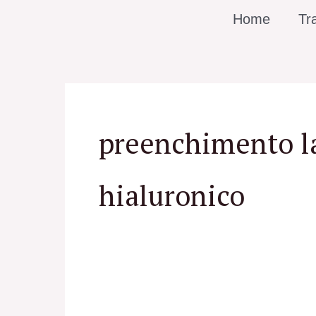
Ir
Home
Tr
para
o
conteúdo
preenchimento l
hialuronico