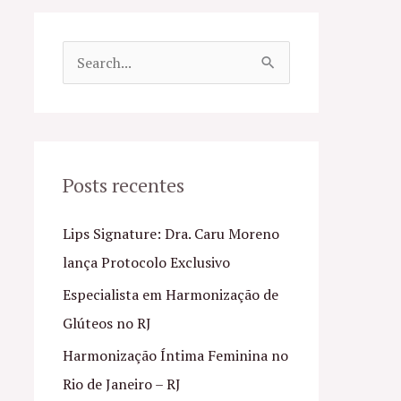
P
e
s
q
u
Posts recentes
i
Lips Signature: Dra. Caru Moreno
s
lança Protocolo Exclusivo
a
Especialista em Harmonização de
r
Glúteos no RJ
p
o
Harmonização Íntima Feminina no
r
Rio de Janeiro – RJ